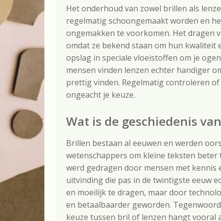
Het onderhoud van zowel brillen als lenz
regelmatig schoongemaakt worden en het 
ongemakken te voorkomen. Het dragen v
omdat ze bekend staan om hun kwaliteit e
opslag in speciale vloeistoffen om je oge
mensen vinden lenzen echter handiger omd
prettig vinden. Regelmatig controleren of 
ongeacht je keuze.
Wat is de geschiedenis van
Brillen bestaan al eeuwen en werden oor
wetenschappers om kleine teksten beter t
werd gedragen door mensen met kennis e
uitvinding die pas in de twintigste eeuw 
en moeilijk te dragen, maar door technol
en betaalbaarder geworden. Tegenwoordig 
keuze tussen bril of lenzen hangt vooral a